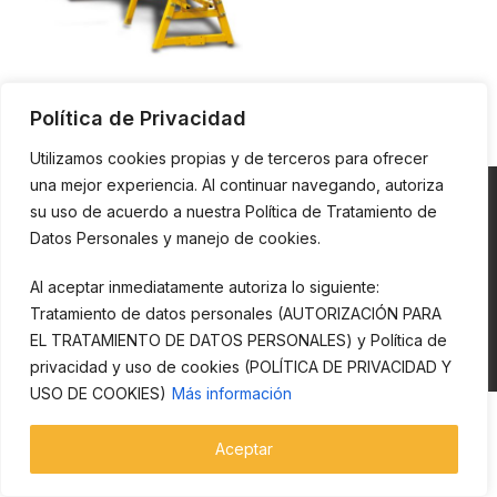
EQUIPOS PARA MADERA
Política de Privacidad
Utilizamos cookies propias y de terceros para ofrecer
una mejor experiencia. Al continuar navegando, autoriza
su uso de acuerdo a nuestra Política de Tratamiento de
Datos Personales y manejo de cookies.
Esta página y todos sus contenidos son propiedad de CECOMEX S.A.
Al aceptar inmediatamente autoriza lo siguiente:
Está prohibida la reproducción, copia o explotación en su totalidad o
de modo parcial. Todos los derechos reservados.
Tratamiento de datos personales (AUTORIZACIÓN PARA
EL TRATAMIENTO DE DATOS PERSONALES) y Política de
Cecomex creado por
Te Conecta Agencia Digital
Copyright
2023
privacidad y uso de cookies (POLÍTICA DE PRIVACIDAD Y
USO DE COOKIES)
Más información
Aceptar