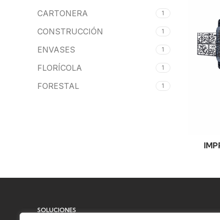
CARTONERA
1
CONSTRUCCIÓN
1
ENVASES
1
FLORÍCOLA
1
FORESTAL
1
HIDROCARBARBUROS Y
1
MINERÍA
LOGÍSTICA
1
IMP
METALÚRGICA
1
PESQUERA
1
TELECOMUNICACIONES
1
SOLUCIONES
Limpieza e higiene