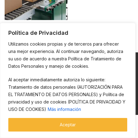
HERRAMIENTAS Y
Política de Privacidad
MÁQUINAS DE FLEJADO
Utilizamos cookies propias y de terceros para ofrecer
una mejor experiencia. Al continuar navegando, autoriza
su uso de acuerdo a nuestra Política de Tratamiento de
Datos Personales y manejo de cookies.
Al aceptar inmediatamente autoriza lo siguiente:
Esta página y todos sus contenidos son propiedad de CECOMEX S.A.
Está prohibida la reproducción, copia o explotación en su totalidad o
Tratamiento de datos personales (AUTORIZACIÓN PARA
de modo parcial. Todos los derechos reservados.
EL TRATAMIENTO DE DATOS PERSONALES) y Política de
privacidad y uso de cookies (POLÍTICA DE PRIVACIDAD Y
Cecomex creado por
Te Conecta Agencia Digital
Copyright
2023
USO DE COOKIES)
Más información
Aceptar