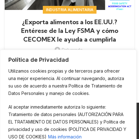
INDUSTRIA ALIMENTARIA
¿Exporta alimentos a los EE.UU.?
Entérese de la Ley FSMA y cómo
CECOMEX le ayuda a cumplirla
Dalvarado
¿Conoce sobre la Ley FSMA elaborada por la
Política de Privacidad
FDA?. ¿Exporta alimentos a los EE.UU.?
Utilizamos cookies propias y de terceros para ofrecer
una mejor experiencia. Al continuar navegando, autoriza
CONTINUE READING
su uso de acuerdo a nuestra Política de Tratamiento de
Datos Personales y manejo de cookies.
Al aceptar inmediatamente autoriza lo siguiente:
Tratamiento de datos personales (AUTORIZACIÓN PARA
EL TRATAMIENTO DE DATOS PERSONALES) y Política de
privacidad y uso de cookies (POLÍTICA DE PRIVACIDAD Y
Esta página y todos sus contenidos son propiedad de CECOMEX S.A.
USO DE COOKIES)
Más información
Está prohibida la reproducción, copia o explotación en su totalidad o