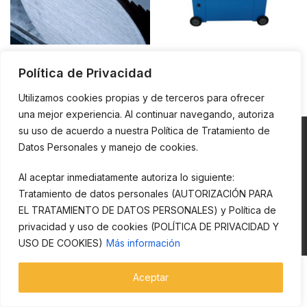
SIERRA CINTA PARA
EQUIPOS PARA CORTAR
Política de Privacidad
METAL
METAL
Utilizamos cookies propias y de terceros para ofrecer
una mejor experiencia. Al continuar navegando, autoriza
su uso de acuerdo a nuestra Política de Tratamiento de
Datos Personales y manejo de cookies.
Al aceptar inmediatamente autoriza lo siguiente:
Esta página y todos sus contenidos son propiedad de CECOMEX S.A.
Está prohibida la reproducción, copia o explotación en su totalidad o
Tratamiento de datos personales (AUTORIZACIÓN PARA
de modo parcial. Todos los derechos reservados.
EL TRATAMIENTO DE DATOS PERSONALES) y Política de
privacidad y uso de cookies (POLÍTICA DE PRIVACIDAD Y
Cecomex creado por
Te Conecta Agencia Digital
Copyright
2023
USO DE COOKIES)
Más información
Aceptar