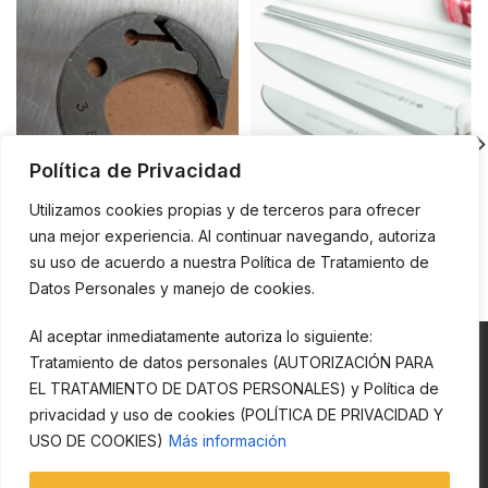
Política de Privacidad
Utilizamos cookies propias y de terceros para ofrecer
una mejor experiencia. Al continuar navegando, autoriza
DIENTES Y MEDIALUNAS
CUCHILLOS Y
su uso de acuerdo a nuestra Política de Tratamiento de
ACCESORIOS
Datos Personales y manejo de cookies.
Al aceptar inmediatamente autoriza lo siguiente:
Tratamiento de datos personales (AUTORIZACIÓN PARA
EL TRATAMIENTO DE DATOS PERSONALES) y Política de
privacidad y uso de cookies (POLÍTICA DE PRIVACIDAD Y
Esta página y todos sus contenidos son propiedad de CECOMEX S.A.
USO DE COOKIES)
Más información
Está prohibida la reproducción, copia o explotación en su totalidad o
de modo parcial. Todos los derechos reservados.